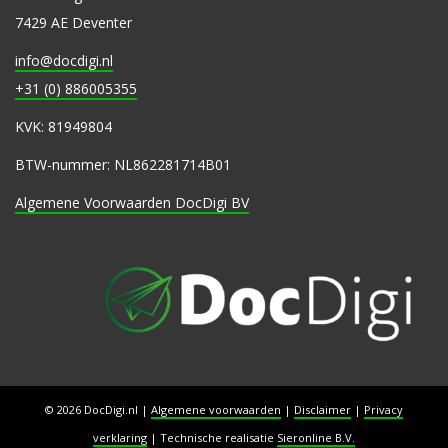
7429 AE Deventer
info@docdigi.nl
+31 (0) 886005355
KVK: 81949804
BTW-nummer: NL862281714B01
Algemene Voorwaarden DocDigi BV
© 2026 DocDigi.nl
|
Algemene voorwaarden
|
Disclaimer
|
Privacy
verklaring
|
Technische realisatie
Sieronline B.V.