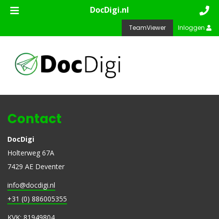
DocDigi.nl
TeamViewer
Inloggen
Contact
DocDigi
Holterweg 67A
7429 AE Deventer
info@docdigi.nl
+31 (0) 886005355
KVK: 81949804